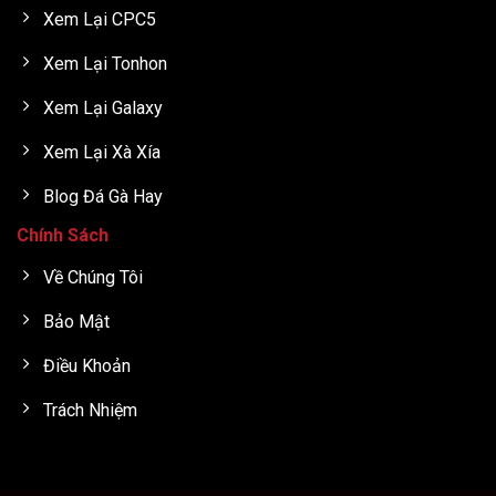
Xem Lại CPC5
Xem Lại Tonhon
Xem Lại Galaxy
Xem Lại Xà Xía
Blog Đá Gà Hay
Chính Sách
Về Chúng Tôi
Bảo Mật
Điều Khoản
Trách Nhiệm