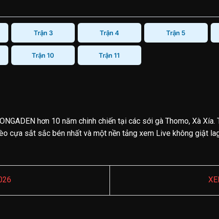
Trận 3
Trận 4
Trận 5
Trận 10
Trận 11
ONGADEN hơn 10 năm chinh chiến tại các sới gà Thomo, Xà Xía. 
o cựa sắt sắc bén nhất và một nền tảng xem Live không giật lag.
026
XE