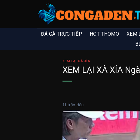
ĐÁ GÀ TRỰC TIẾP
HOT THOMO
XEM 
B
XEM LẠI XÀ XÍA
XEM LẠI XÀ XÍA Ngà
11 trận đấu