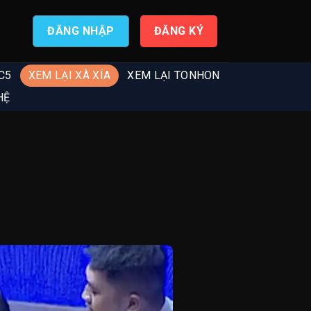
ĐĂNG NHẬP
ĐĂNG KÝ
C5
XEM LẠI XÀ XÍA
XEM LẠI TONHON
HỆ