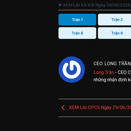
▶ XEM LẠI XÀ XÍA Ngày 29/06/2026
Trận 1
Trận 2
Trận 8
Trận 9
CEO LONG TRẦN
Long Trần
- CEO C
những nhận định kè
XEM LẠI CPC5 Ngày 29/06/2