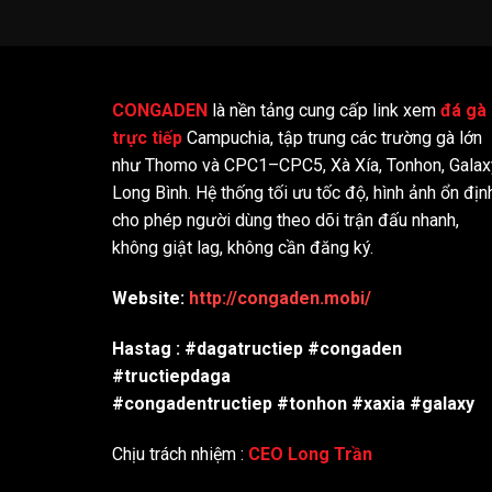
CONGADEN
là nền tảng cung cấp link xem
đá gà
trực tiếp
Campuchia, tập trung các trường gà lớn
như Thomo và CPC1–CPC5, Xà Xía, Tonhon, Galax
Long Bình. Hệ thống tối ưu tốc độ, hình ảnh ổn địn
cho phép người dùng theo dõi trận đấu nhanh,
không giật lag, không cần đăng ký.
Website:
http://congaden.mobi/
Hastag : #dagatructiep #congaden
#tructiepdaga
#congadentructiep #tonhon #xaxia #galaxy
Chịu trách nhiệm :
CEO Long Trần