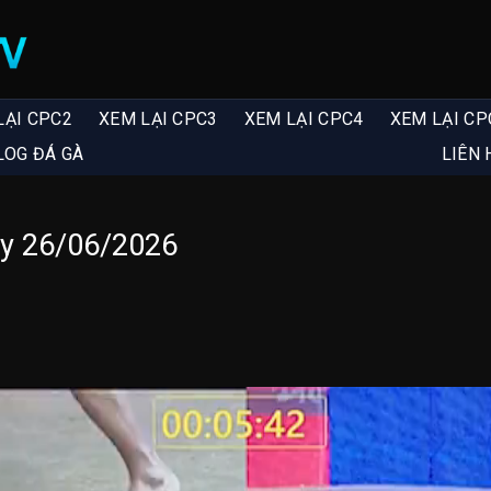
LẠI CPC2
XEM LẠI CPC3
XEM LẠI CPC4
XEM LẠI CP
LOG ĐÁ GÀ
LIÊN 
y 26/06/2026