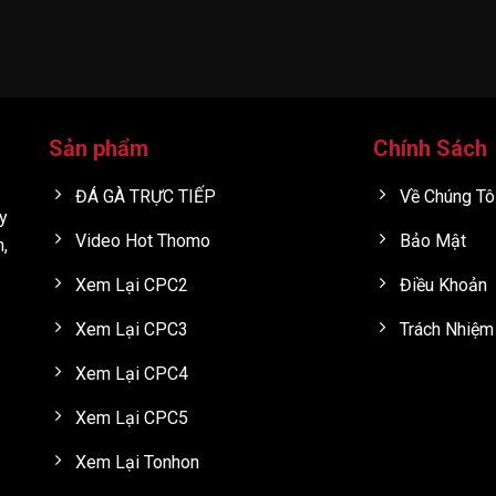
Sản phẩm
Chính Sách
ĐÁ GÀ TRỰC TIẾP
Về Chúng Tô
y
Video Hot Thomo
Bảo Mật
h,
Xem Lại CPC2
Điều Khoản
Xem Lại CPC3
Trách Nhiệm
Xem Lại CPC4
Xem Lại CPC5
Xem Lại Tonhon