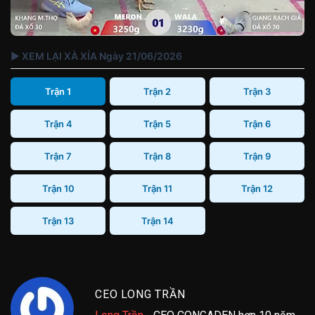
▶ XEM LẠI XÀ XÍA Ngày 21/06/2026
Trận 1
Trận 2
Trận 3
Trận 4
Trận 5
Trận 6
Trận 7
Trận 8
Trận 9
Trận 10
Trận 11
Trận 12
Trận 13
Trận 14
CEO LONG TRẦN