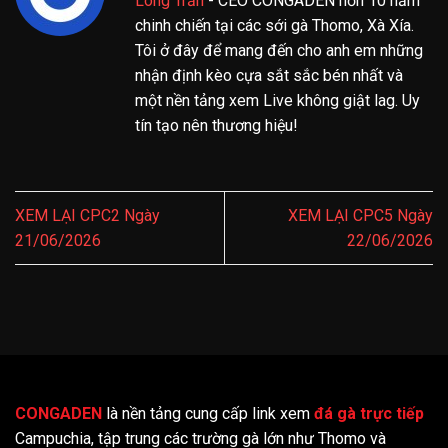
Long Trần
- CEO CONGADEN hơn 10 năm
chinh chiến tại các sới gà Thomo, Xà Xía.
Tôi ở đây để mang đến cho anh em những
nhận định kèo cựa sắt sắc bén nhất và
một nền tảng xem Live không giật lag. Uy
tín tạo nên thương hiệu!
XEM LẠI CPC2 Ngày
XEM LẠI CPC5 Ngày
21/06/2026
22/06/2026
CONGADEN
là nền tảng cung cấp link xem
đá gà trực tiếp
Campuchia, tập trung các trường gà lớn như Thomo và