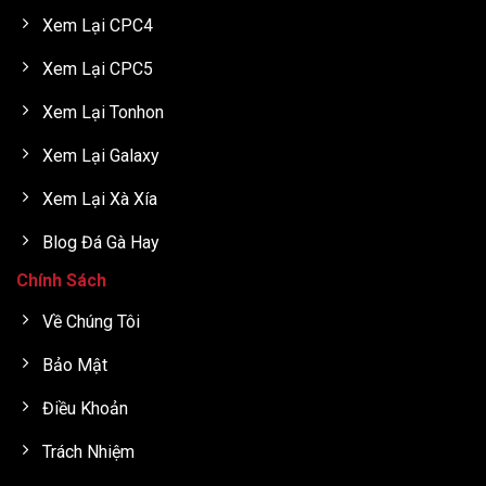
Xem Lại CPC4
Xem Lại CPC5
Xem Lại Tonhon
Xem Lại Galaxy
Xem Lại Xà Xía
Blog Đá Gà Hay
Chính Sách
Về Chúng Tôi
Bảo Mật
Điều Khoản
Trách Nhiệm