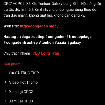
CPC1–CPC5, Xà Xía, Tonhon, Galaxy Long Bình. Hệ thống tối
ưu tốc độ, hình ảnh ổn định, cho phép người dùng theo dõi
trận đấu nhanh, không giật lag, không cần đăng ký.
Website:
http://congaden.mobi/
Hastag : #dagatructiep #congaden #tructiepdaga
#congadentructiep #tonhon #xaxia #galaxy
Chịu trách nhiệm :
CEO Long Trần
Sản phẩm
ĐÁ GÀ TRỰC TIẾP
Video Hot Thomo
Xem Lại CPC2
Xem Lại CPC3