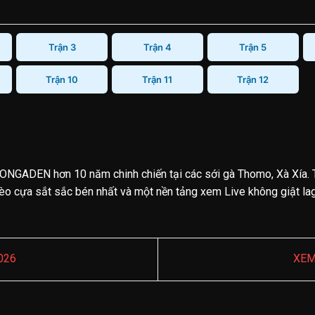
Trận 3
Trận 4
Trận 5
Trận 10
Trận 11
Trận 12
ONGADEN hơn 10 năm chinh chiến tại các sới gà Thomo, Xà Xía. 
o cựa sắt sắc bén nhất và một nền tảng xem Live không giật lag.
026
XEM