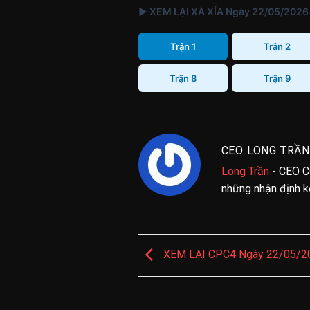
▶ XEM LẠI XÀ XÍA Ngày 22/05/2026
Trận 1
Trận 2
Trận 8
Trận 9
CEO LONG TRẦN
Long Trần
- CEO C
những nhận định kè
XEM LẠI CPC4 Ngày 22/05/2