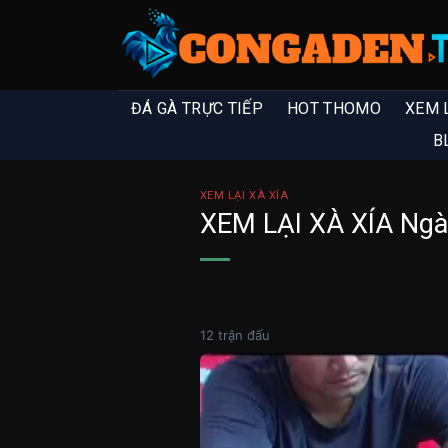
ĐÁ GÀ TRỰC TIẾP
HOT THOMO
XEM 
B
XEM LẠI XÀ XÍA
XEM LẠI XÀ XÍA Ngà
12 trận đấu