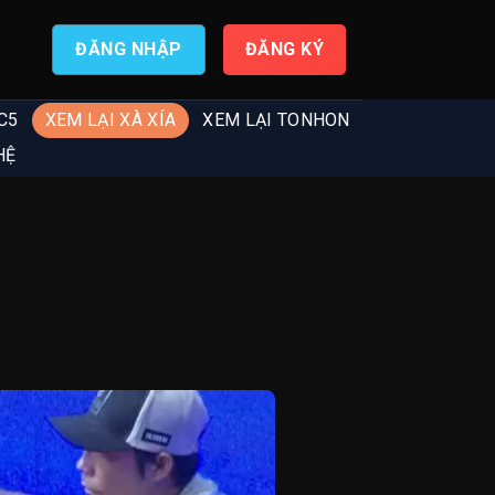
ĐĂNG NHẬP
ĐĂNG KÝ
C5
XEM LẠI XÀ XÍA
XEM LẠI TONHON
HỆ