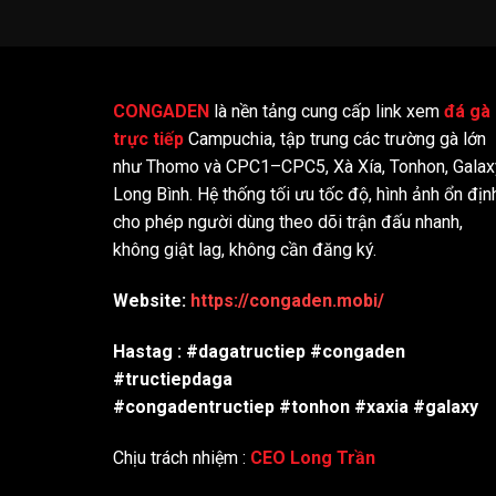
CONGADEN
là nền tảng cung cấp link xem
đá gà
trực tiếp
Campuchia, tập trung các trường gà lớn
như Thomo và CPC1–CPC5, Xà Xía, Tonhon, Galax
Long Bình. Hệ thống tối ưu tốc độ, hình ảnh ổn địn
cho phép người dùng theo dõi trận đấu nhanh,
không giật lag, không cần đăng ký.
Website:
https://congaden.mobi/
Hastag : #dagatructiep #congaden
#tructiepdaga
#congadentructiep #tonhon #xaxia #galaxy
Chịu trách nhiệm :
CEO Long Trần