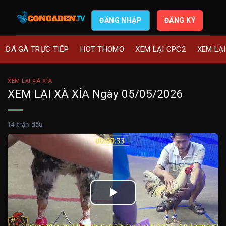
ĐĂNG NHẬP
ĐĂNG KÝ
ĐÁ GÀ TRỰC TIẾP
HOT THOMO
XEM LẠI CPC2
XEM LẠ
XEM LẠI XÀ XÍA
XEM LẠI XÀ XÍA Ngày 05/05/2026
14 trận đấu