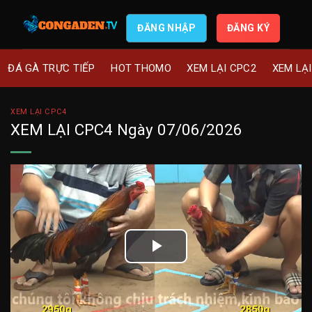
ĐĂNG NHẬP
ĐĂNG KÝ
ĐÁ GÀ TRỰC TIẾP
HOT THOMO
XEM LẠI CPC2
XEM LẠ
XEM LẠI CPC4
XEM LẠI CPC4 Ngày 07/06/2026