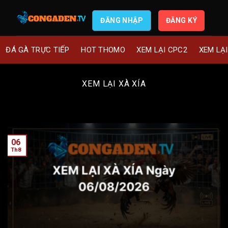
ĐĂNG NHẬP
ĐĂNG KÝ
ĐÁ GÀ TRỰC TIẾP
HOT THOMO
XEM LẠI CPC2
XEM LẠ
XEM LẠI XÀ XÍA
06
Th8