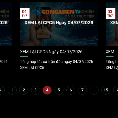
04
03
Th7
Th7
XEM LẠI CPC5 Ngày 04/07/2026
XEM L
2026 -
Tổng hợp tất cả trận đấu ngày 04/07/2026 -
Tổng h
XEM LẠI CPC5
XEM LẠ
1
2
3
4
5
6
7
…
15