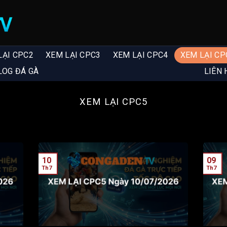
LẠI CPC2
XEM LẠI CPC3
XEM LẠI CPC4
XEM LẠI CP
LOG ĐÁ GÀ
LIÊN 
XEM LẠI CPC5
10
09
Th7
Th7