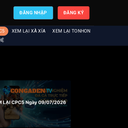
ĐĂNG NHẬP
ĐĂNG KÝ
C5
XEM LẠI XÀ XÍA
XEM LẠI TONHON
HỆ