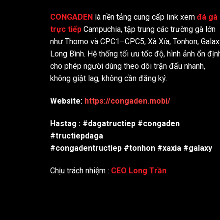
CONGADEN
là nền tảng cung cấp link xem
đá gà
trực tiếp
Campuchia, tập trung các trường gà lớn
như Thomo và CPC1–CPC5, Xà Xía, Tonhon, Galax
Long Bình. Hệ thống tối ưu tốc độ, hình ảnh ổn địn
cho phép người dùng theo dõi trận đấu nhanh,
không giật lag, không cần đăng ký.
Website:
https://congaden.mobi/
Hastag : #dagatructiep #congaden
#tructiepdaga
#congadentructiep #tonhon #xaxia #galaxy
Chịu trách nhiệm :
CEO Long Trần