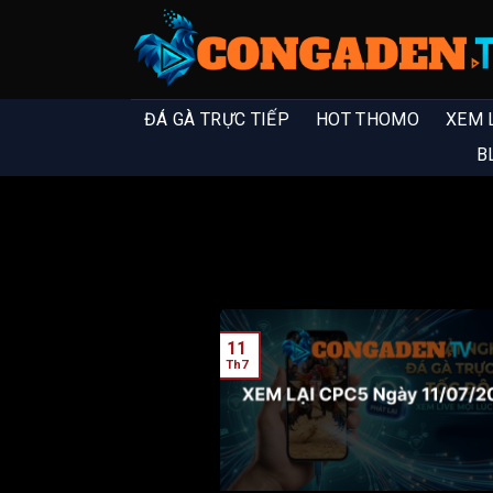
ĐÁ GÀ TRỰC TIẾP
HOT THOMO
XEM 
B
11
Th7