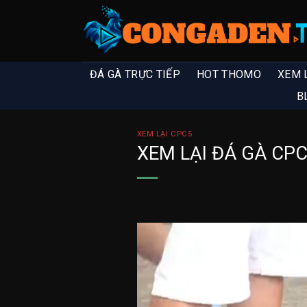
ĐÁ GÀ TRỰC TIẾP
HOT THOMO
XEM 
B
XEM LẠI CPC5
XEM LẠI ĐÁ GÀ CPC