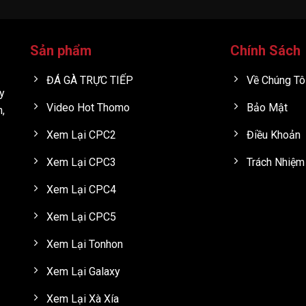
Sản phẩm
Chính Sách
ĐÁ GÀ TRỰC TIẾP
Về Chúng Tô
y
Video Hot Thomo
Bảo Mật
h,
Xem Lại CPC2
Điều Khoản
Xem Lại CPC3
Trách Nhiệm
Xem Lại CPC4
Xem Lại CPC5
Xem Lại Tonhon
Xem Lại Galaxy
Xem Lại Xà Xía