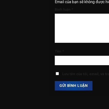
Email của bạn sẽ không được hiể
Bình luận
*
Tên
*
Lưu tên của tôi, email, và t