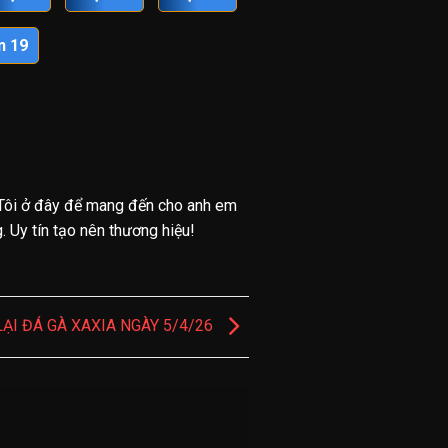
n 19
Tôi ở đây để mang đến cho anh em
 Uy tín tạo nên thương hiệu!
ẠI ĐÁ GÀ XAXIA NGÀY 5/4/26