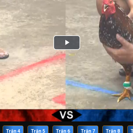
Trận 4
Trận 5
Trận 6
Trận 7
Trận 8
T