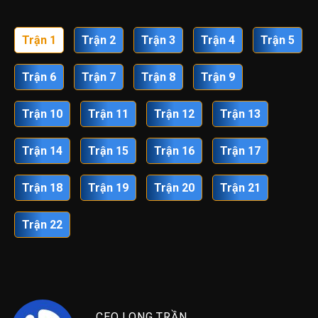
Trận 1
Trận 2
Trận 3
Trận 4
Trận 5
Trận 6
Trận 7
Trận 8
Trận 9
Trận 10
Trận 11
Trận 12
Trận 13
Trận 14
Trận 15
Trận 16
Trận 17
Trận 18
Trận 19
Trận 20
Trận 21
Trận 22
CEO LONG TRẦN