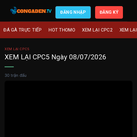
ĐĂNG NHẬP
ĐĂNG KÝ
ĐÁ GÀ TRỰC TIẾP
HOT THOMO
XEM LẠI CPC2
XEM LẠ
XEM LẠI CPC5
XEM LẠI CPC5 Ngày 08/07/2026
30 trận đấu