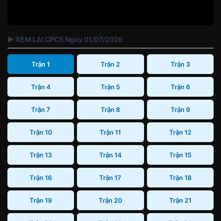
▶ XEM LẠI CPC5 Ngày 01/07/2026
Trận 1
Trận 2
Trận 3
Trận 4
Trận 5
Trận 6
Trận 7
Trận 8
Trận 9
Trận 10
Trận 11
Trận 12
Trận 13
Trận 14
Trận 15
Trận 16
Trận 17
Trận 18
Trận 19
Trận 20
Trận 21