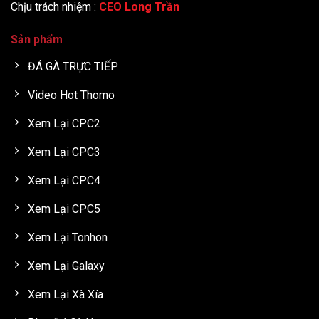
Chịu trách nhiệm :
CEO Long Trần
Sản phẩm
ĐÁ GÀ TRỰC TIẾP
Video Hot Thomo
Xem Lại CPC2
Xem Lại CPC3
Xem Lại CPC4
Xem Lại CPC5
Xem Lại Tonhon
Xem Lại Galaxy
Xem Lại Xà Xía