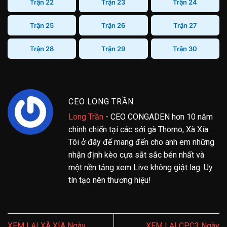
Trận 22
Trận 23
Trận 24
Trận 25
Trận 26
Trận 27
Trận 28
Trận 29
Trận 30
CEO LONG TRẦN
Long Trần
- CEO CONGADEN hơn 10 năm
chinh chiến tại các sới gà Thomo, Xà Xía.
Tôi ở đây để mang đến cho anh em những
nhận định kèo cựa sắt sắc bén nhất và
một nền tảng xem Live không giật lag. Uy
tín tạo nên thương hiệu!
XEM LẠI XÀ XÍA Ngày
XEM LẠI CPC3 Ngày