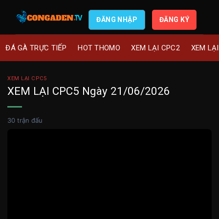
ĐĂNG NHẬP
ĐĂNG KÝ
ĐÁ GÀ TRỰC TIẾP
HOT THOMO
XEM LẠI CPC2
XEM LẠ
XEM LẠI CPC5
XEM LẠI CPC5 Ngày 21/06/2026
30 trận đấu