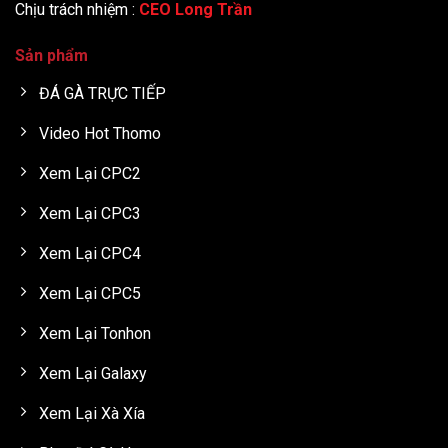
Chịu trách nhiệm :
CEO Long Trần
Sản phẩm
ĐÁ GÀ TRỰC TIẾP
Video Hot Thomo
Xem Lại CPC2
Xem Lại CPC3
Xem Lại CPC4
Xem Lại CPC5
Xem Lại Tonhon
Xem Lại Galaxy
Xem Lại Xà Xía