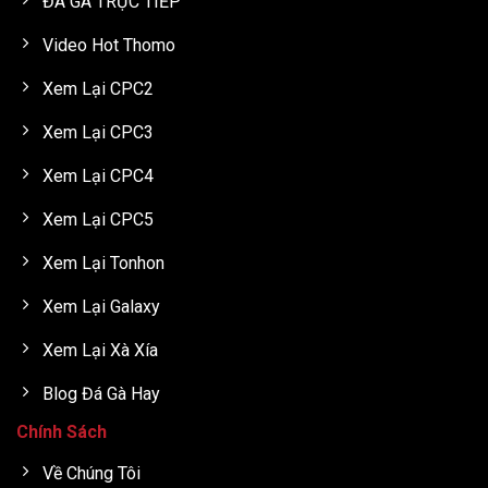
ĐÁ GÀ TRỰC TIẾP
Video Hot Thomo
Xem Lại CPC2
Xem Lại CPC3
Xem Lại CPC4
Xem Lại CPC5
Xem Lại Tonhon
Xem Lại Galaxy
Xem Lại Xà Xía
Blog Đá Gà Hay
Chính Sách
Về Chúng Tôi