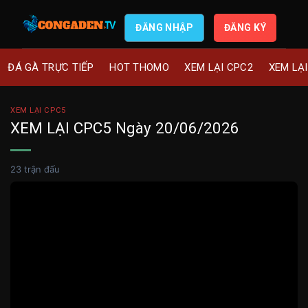
ĐĂNG NHẬP
ĐĂNG KÝ
ĐÁ GÀ TRỰC TIẾP
HOT THOMO
XEM LẠI CPC2
XEM LẠ
XEM LẠI CPC5
XEM LẠI CPC5 Ngày 20/06/2026
23 trận đấu