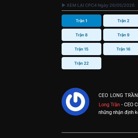
▶ XEM LẠI CPC4 Ngày 26/05/2026
Trận 1
Trận 2
Trận 8
Trận 9
Trận 15
Trận 16
Trận 22
CEO LONG TRẦN
Long Trần
- CEO C
những nhận định kè