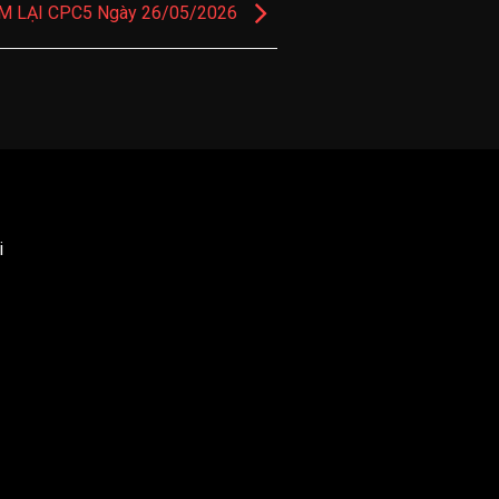
M LẠI CPC5 Ngày 26/05/2026
i