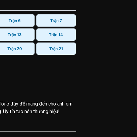
Trận 6
Trận 7
Trận 13
Trận 14
Trận 20
Trận 21
Tôi ở đây để mang đến cho anh em
 Uy tín tạo nên thương hiệu!