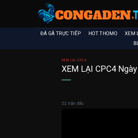
ĐÁ GÀ TRỰC TIẾP
HOT THOMO
XEM 
B
XEM LẠI CPC4
XEM LẠI CPC4 Ngày
22 trận đấu