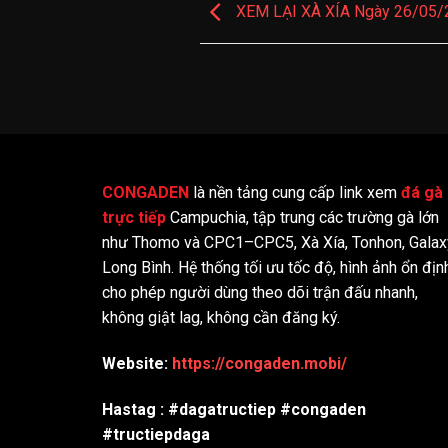
XEM LẠI XÀ XÍA Ngày 26/05/
CONGADEN
là nền tảng cung cấp link xem
đá gà
trực tiếp
Campuchia, tập trung các trường gà lớn
như Thomo và CPC1–CPC5, Xà Xía, Tonhon, Galax
Long Bình. Hệ thống tối ưu tốc độ, hình ảnh ổn địn
cho phép người dùng theo dõi trận đấu nhanh,
không giật lag, không cần đăng ký.
Website:
https://congaden.mobi/
Hastag : #dagatructiep #congaden
#tructiepdaga