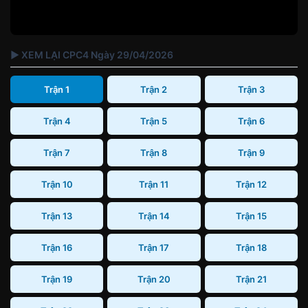
▶ XEM LẠI CPC4 Ngày 29/04/2026
Trận 1
Trận 2
Trận 3
Trận 4
Trận 5
Trận 6
Trận 7
Trận 8
Trận 9
Trận 10
Trận 11
Trận 12
Trận 13
Trận 14
Trận 15
Trận 16
Trận 17
Trận 18
Trận 19
Trận 20
Trận 21