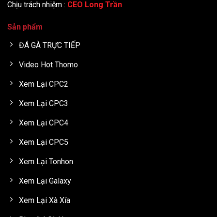
Chịu trách nhiệm :
CEO Long Trần
Sản phẩm
ĐÁ GÀ TRỰC TIẾP
Video Hot Thomo
Xem Lại CPC2
Xem Lại CPC3
Xem Lại CPC4
Xem Lại CPC5
Xem Lại Tonhon
Xem Lại Galaxy
Xem Lại Xà Xía