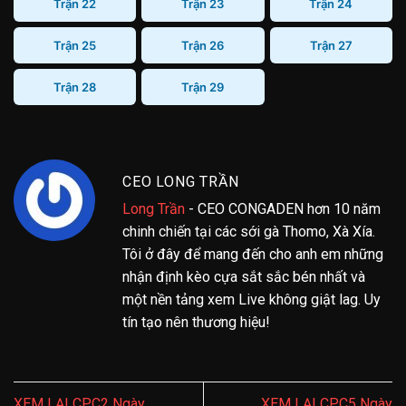
Trận 22
Trận 23
Trận 24
Trận 25
Trận 26
Trận 27
Trận 28
Trận 29
CEO LONG TRẦN
Long Trần
- CEO CONGADEN hơn 10 năm
chinh chiến tại các sới gà Thomo, Xà Xía.
Tôi ở đây để mang đến cho anh em những
nhận định kèo cựa sắt sắc bén nhất và
một nền tảng xem Live không giật lag. Uy
tín tạo nên thương hiệu!
XEM LẠI CPC2 Ngày
XEM LẠI CPC5 Ngày