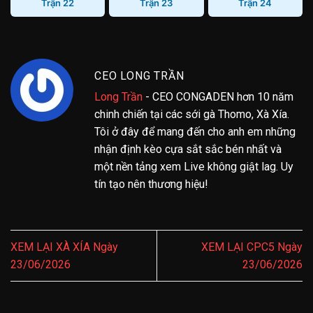
Trận 22
Trận 23
Trận 24
CEO LONG TRẦN
Long Trần
- CEO CONGADEN hơn 10 năm
chinh chiến tại các sới gà Thomo, Xà Xía.
Tôi ở đây để mang đến cho anh em những
nhận định kèo cựa sắt sắc bén nhất và
một nền tảng xem Live không giật lag. Uy
tín tạo nên thương hiệu!
XEM LẠI XÀ XÍA Ngày
XEM LẠI CPC5 Ngày
23/06/2026
23/06/2026