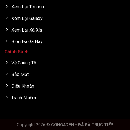
Xem Lại Tonhon
Xem Lại Galaxy
Xem Lại Xà Xía
Blog Đá Gà Hay
Chính Sách
Về Chúng Tôi
Bảo Mật
Điều Khoản
Trách Nhiệm
Copyright 2026 ©
CONGADEN - ĐÁ GÀ TRỰC TIẾP