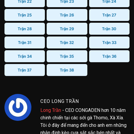
Trận 22
Trận 23
Trận 24
Trận 25
Trận 26
Trận 27
Trận 28
Trận 29
Trận 30
Trận 31
Trận 32
Trận 33
Trận 34
Trận 35
Trận 36
Trận 37
Trận 38
CEO LONG TRẦN
Long Trần
- CEO CONGADEN hơn 10 năm
chinh chiến tại các sới gà Thomo, Xà Xía.
Tôi ở đây để mang đến cho anh em những
nhận định kèo cựa sắt sắc bén nhất và