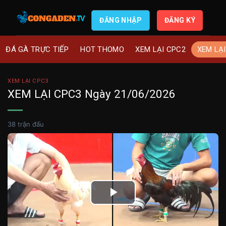
ĐĂNG NHẬP
ĐĂNG KÝ
ĐÁ GÀ TRỰC TIẾP
HOT THOMO
XEM LẠI CPC2
XEM LẠ
XEM LẠI CPC3
XEM LẠI CPC3 Ngày 21/06/2026
38 trận đấu