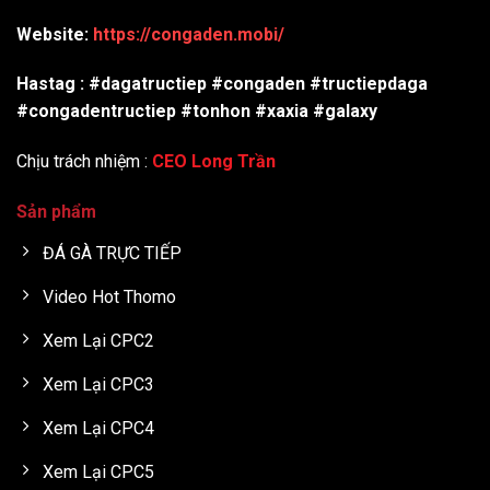
Website:
https://congaden.mobi/
Hastag : #dagatructiep #congaden #tructiepdaga
#congadentructiep #tonhon #xaxia #galaxy
Chịu trách nhiệm :
CEO Long Trần
Sản phẩm
ĐÁ GÀ TRỰC TIẾP
Video Hot Thomo
Xem Lại CPC2
Xem Lại CPC3
Xem Lại CPC4
Xem Lại CPC5