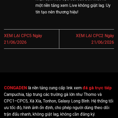
một nền tảng xem Live không giật lag. Uy
tín tạo nên thương hiệu!
XEM LẠI CPC5 Ngày
XEM LẠI CPC2 Ngày
21/06/2026
21/06/2026
CONGADEN
là nền tảng cung cấp link xem
đá gà trực tiếp
Campuchia, tập trung các trường gà lớn như Thomo và
CPC1–CPC5, Xà Xía, Tonhon, Galaxy Long Bình. Hệ thống tối
ưu tốc độ, hình ảnh ổn định, cho phép người dùng theo dõi
trận đấu nhanh, không giật lag, không cần đăng ký.