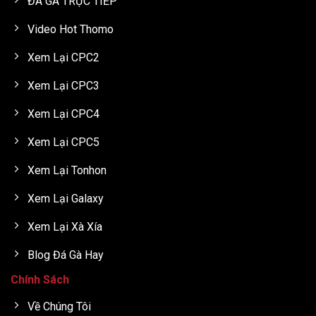
ĐÁ GÀ TRỰC TIẾP
Video Hot Thomo
Xem Lại CPC2
Xem Lại CPC3
Xem Lại CPC4
Xem Lại CPC5
Xem Lại Tonhon
Xem Lại Galaxy
Xem Lại Xà Xía
Blog Đá Gà Hay
Chính Sách
Về Chúng Tôi