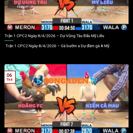
Trận 1 CPC2 Ngày 8/4/2026 – Dự Vũng Tàu Đấu Mỹ Liều
Trận 1 CPC2 Ngày 8/4/2026 – Gà bướm a Dự đâm gà A Mỹ
06
Th4