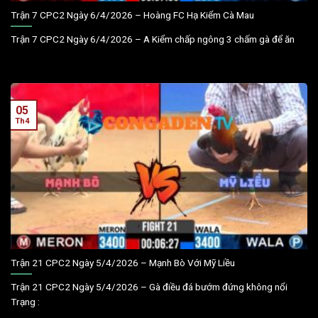
Trận 7 CPC2 Ngày 6/4/2026 – Hoàng FC Hạ Kiểm Cà Mau
Trận 7 CPC2 Ngày 6/4/2026 – A Kiểm chấp ngông 3 chấm gà để ăn
05
Th4
Trận 21 CPC2 Ngày 5/4/2026 – Mạnh Bò Với Mỹ Liều
Trận 21 CPC2 Ngày 5/4/2026 – Gà điều đá bướm đứng không nổi
Trạng :