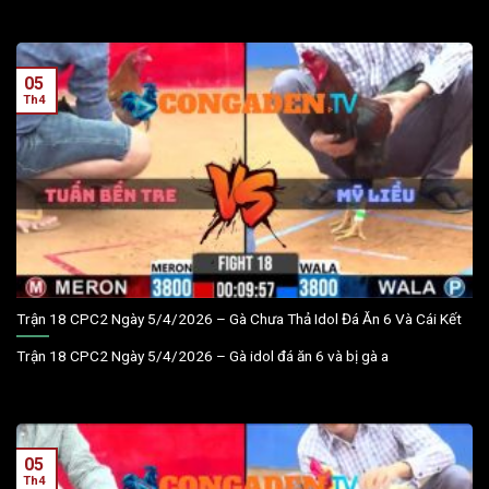
05
Th4
Trận 18 CPC2 Ngày 5/4/2026 – Gà Chưa Thả Idol Đá Ăn 6 Và Cái Kết
Trận 18 CPC2 Ngày 5/4/2026 – Gà idol đá ăn 6 và bị gà a
05
Th4