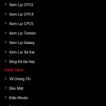
Xem Lại CPC3
Xem Lại CPC4
Xem Lại CPC5
Xem Lại Tonhon
Xem Lại Galaxy
Xem Lại Xà Xía
Blog Đá Gà Hay
Chính Sách
Về Chúng Tôi
Bảo Mật
Điều Khoản