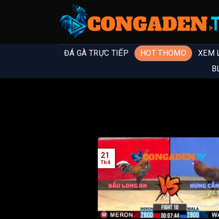
ĐÁ GÀ TRỰC TIẾP
HOT THOMO
XEM 
B
21
Th4