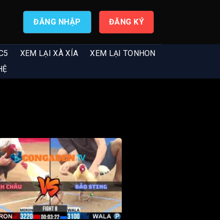
ĐĂNG NHẬP
ĐĂNG KÝ
C5
XEM LẠI XÀ XÍA
XEM LẠI TONHON
HỆ