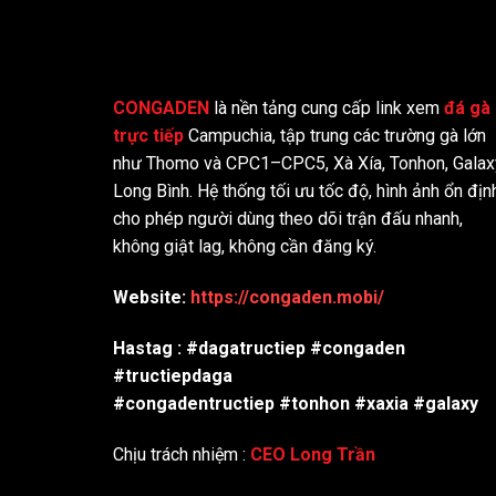
CONGADEN
là nền tảng cung cấp link xem
đá gà
trực tiếp
Campuchia, tập trung các trường gà lớn
như Thomo và CPC1–CPC5, Xà Xía, Tonhon, Galax
Long Bình. Hệ thống tối ưu tốc độ, hình ảnh ổn địn
cho phép người dùng theo dõi trận đấu nhanh,
không giật lag, không cần đăng ký.
Website:
https://congaden.mobi/
Hastag : #dagatructiep #congaden
#tructiepdaga
#congadentructiep #tonhon #xaxia #galaxy
Chịu trách nhiệm :
CEO Long Trần