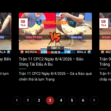
08
08
Th4
Th4
uy Bến
Trận 11 CPC2 Ngày 8/4/2026 – Bảo
Trận 
Sting Tái Đấu A Bu
Trăng
t lụm
Trận 11 CPC2 Ngày 8/4/2026 – Gà a Bảo quá
Trận 9
chiến thả là lụm Trạng
chấp n
1
2
3
4
5
6