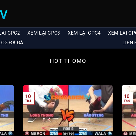
LẠI CPC2
XEM LẠI CPC3
XEM LẠI CPC4
XEM LẠI CP
LOG ĐÁ GÀ
LIÊN 
HOT THOMO
10
10
Th4
Th4