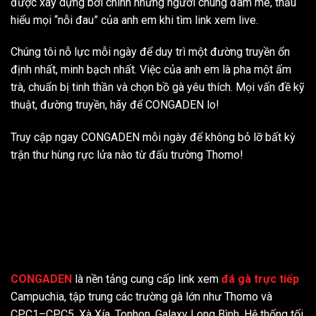
được xây dựng bởi chính những người chung đam mê, thấu
hiểu mọi “nỗi đau” của anh em khi tìm link xem live.
Chúng tôi nỗ lực mỗi ngày để duy trì một đường truyền ổn
định nhất, minh bạch nhất. Việc của anh em là pha một ấm
trà, chuẩn bị tinh thần và chọn bồ gà yêu thích. Mọi vấn đề kỹ
thuật, đường truyền, hãy để CONGADEN lo!
Truy cập ngay CONGADEN mỗi ngày để không bỏ lỡ bất kỳ
trận thư hùng rực lửa nào từ đấu trường Thomo!
CONGADEN
là nền tảng cung cấp link xem
đá gà trực tiếp
Campuchia, tập trung các trường gà lớn như Thomo và
CPC1–CPC5, Xà Xía, Tonhon, Galaxy Long Bình. Hệ thống tối