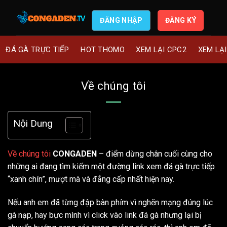
ĐĂNG NHẬP
ĐĂNG KÝ
ĐÁ GÀ TRỰC TIẾP
HOT THOMO
XEM LẠI CPC2
XEM LẠ
Về chúng tôi
Nội Dung
Về chúng tôi
CONGADEN
– điểm dừng chân cuối cùng cho
những ai đang tìm kiếm một đường link xem đá gà trực tiếp
“xanh chín”, mượt mà và đẳng cấp nhất hiện nay.
Nếu anh em đã từng đập bàn phím vì nghẽn mạng đúng lúc
gà nạp, hay bực mình vì click vào link đá gà nhưng lại bị