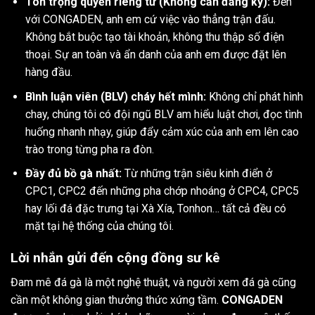
Tôn trọng quyền riêng tư (Không cần đăng ký):
Đến
với CONGADEN, anh em cứ việc vào thẳng trận đấu.
Không bắt buộc tạo tài khoản, không thu thập số điện
thoại. Sự an toàn và ẩn danh của anh em được đặt lên
hàng đầu.
Bình luận viên (BLV) cháy hết mình:
Không chỉ phát hình
chay, chúng tôi có đội ngũ BLV am hiểu luật chơi, đọc tình
huống nhanh nhạy, giúp đẩy cảm xúc của anh em lên cao
trào trong từng pha ra đòn.
Đầy đủ bồ gà nhất:
Từ những trận siêu kinh điển ở
CPC1, CPC2 đến những pha chớp nhoáng ở CPC4, CPC5
hay lối đá đặc trưng tại Xà Xía, Tonhon… tất cả đều có
mặt tại hệ thống của chúng tôi.
Lời nhắn gửi đến cộng đồng sư kê
Đam mê đá gà là một nghệ thuật, và người xem đá gà cũng
cần một không gian thưởng thức xứng tầm.
CONGADEN