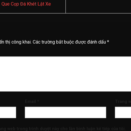
 Que Cọp Đá Khét Lật Xe
n thị công khai.
Các trường bắt buộc được đánh dấu
*
Email
*
Trang 
rang web trong trình duyệt này cho lần bình luận kế tiếp của tôi.