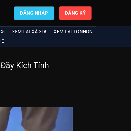
ĐĂNG NHẬP
ĐĂNG KÝ
C5
XEM LẠI XÀ XÍA
XEM LẠI TONHON
HỆ
Đầy Kích Tính