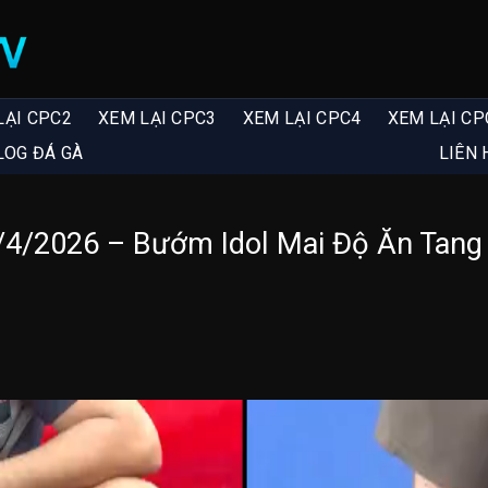
LẠI CPC2
XEM LẠI CPC3
XEM LẠI CPC4
XEM LẠI CP
LOG ĐÁ GÀ
LIÊN 
4/2026 – Bướm Idol Mai Độ Ăn Tang 