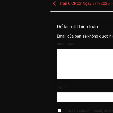
Trận 6 CPC2 Ngày 3/4/2026 –
Để lại một bình luận
Email của bạn sẽ không được hiể
Bình luận
*
Tên
*
Lưu tên của tôi, email, và t