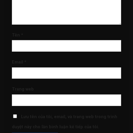
Tên
*
Email
*
Trang web
Lưu tên của tôi, email, và trang web trong trình
duyệt này cho lần bình luận kế tiếp của tôi.