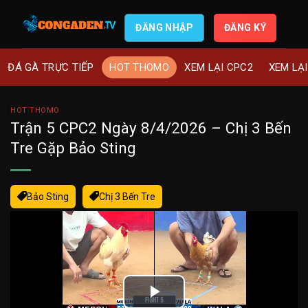
ĐĂNG NHẬP
ĐĂNG KÝ
ĐÁ GÀ TRỰC TIẾP
HOT THOMO
XEM LẠI CPC2
XEM LẠ
HOT THOMO
Trận 5 CPC2 Ngày 8/4/2026 – Chị 3 Bến
Tre Gặp Bảo Sting
Bảo Sting
Chị 3 Bến Tre