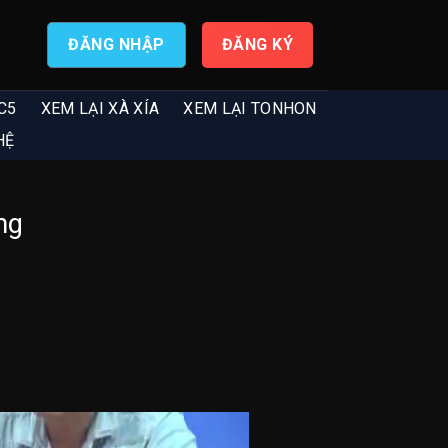
ĐĂNG NHẬP
ĐĂNG KÝ
C5
XEM LẠI XÀ XÍA
XEM LẠI TONHON
HỆ
ng