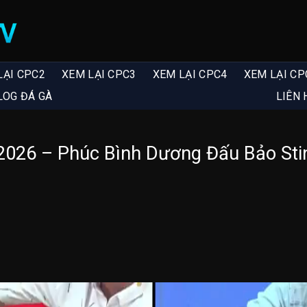
LẠI CPC2
XEM LẠI CPC3
XEM LẠI CPC4
XEM LẠI CP
LOG ĐÁ GÀ
LIÊN 
2026 – Phúc Bình Dương Đấu Bảo Sti