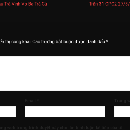
 Trà Vinh Vs Ba Trà Cú
Trận 31 CPC2 27/3/
n thị công khai.
Các trường bắt buộc được đánh dấu
*
Email
*
Trang 
rang web trong trình duyệt này cho lần bình luận kế tiếp của tôi.