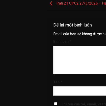
Trận 21 CPC2 27/3/2026 – Hậu
Để lại một bình luận
Email của bạn sẽ không được hiể
Bình luận
*
Tên
*
Lưu tên của tôi, email, và t