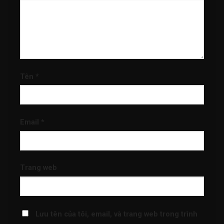
Tên
*
Email
*
Trang web
Lưu tên của tôi, email, và trang web trong trình