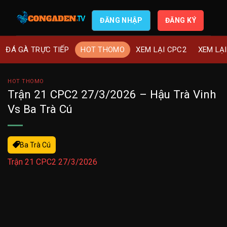
ĐĂNG NHẬP
ĐĂNG KÝ
ĐÁ GÀ TRỰC TIẾP
HOT THOMO
XEM LẠI CPC2
XEM LẠ
HOT THOMO
Trận 21 CPC2 27/3/2026 – Hậu Trà Vinh
Vs Ba Trà Cú
Ba Trà Cú
Trận 21 CPC2 27/3/2026