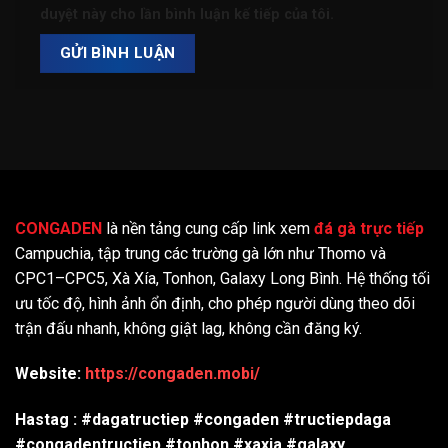
duyệt này cho lần bình luận kế tiếp của tôi.
CONGADEN
là nền tảng cung cấp link xem
đá gà trực tiếp
Campuchia, tập trung các trường gà lớn như Thomo và
CPC1–CPC5, Xà Xía, Tonhon, Galaxy Long Bình. Hệ thống tối
ưu tốc độ, hình ảnh ổn định, cho phép người dùng theo dõi
trận đấu nhanh, không giật lag, không cần đăng ký.
Website:
https://congaden.mobi/
Hastag : #dagatructiep #congaden #tructiepdaga
#congadentructiep #tonhon #xaxia #galaxy