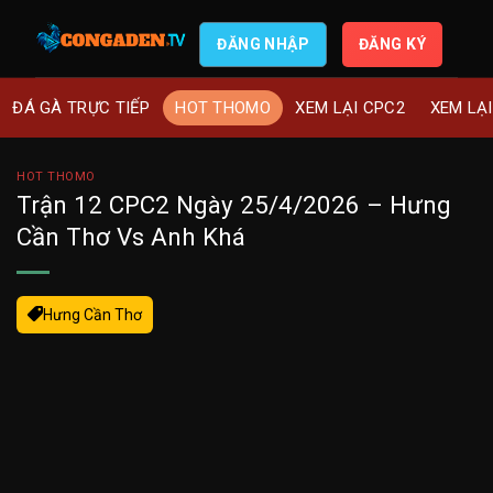
ĐĂNG NHẬP
ĐĂNG KÝ
ĐÁ GÀ TRỰC TIẾP
HOT THOMO
XEM LẠI CPC2
XEM LẠ
HOT THOMO
Trận 12 CPC2 Ngày 25/4/2026 – Hưng
Cần Thơ Vs Anh Khá
Hưng Cần Thơ