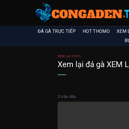
ĐÁ GÀ TRỰC TIẾP
HOT THOMO
XEM 
B
XEM LẠI CPC5
Xem lại đá gà XEM 
3 trận đấu