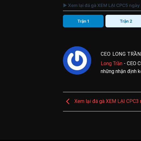
▶ Xem lại đá gà XEM LẠI CPC5 ngày
Trận 1
Trận 2
CEO LONG TRẦN
Long Trần
- CEO C
những nhận định kè
Xem lại đá gà XEM LẠI CPC3 