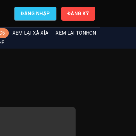
ĐĂNG NHẬP
ĐĂNG KÝ
C5
XEM LẠI XÀ XÍA
XEM LẠI TONHON
HỆ