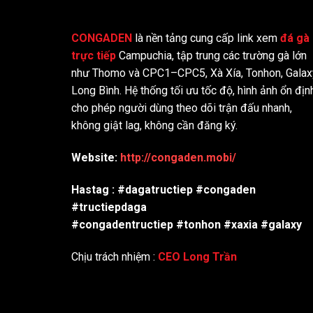
CONGADEN
là nền tảng cung cấp link xem
đá gà
trực tiếp
Campuchia, tập trung các trường gà lớn
như Thomo và CPC1–CPC5, Xà Xía, Tonhon, Galax
Long Bình. Hệ thống tối ưu tốc độ, hình ảnh ổn địn
cho phép người dùng theo dõi trận đấu nhanh,
không giật lag, không cần đăng ký.
Website:
http://congaden.mobi/
Hastag : #dagatructiep #congaden
#tructiepdaga
#congadentructiep #tonhon #xaxia #galaxy
Chịu trách nhiệm :
CEO Long Trần