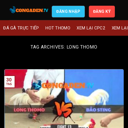
ĐĂNG NHẬP
ĐĂNG KÝ
ĐÁ GÀ TRỰC TIẾP
HOT THOMO
XEM LẠI CPC2
XEM LẠ
TAG ARCHIVES:
LONG THOMO
30
Th5