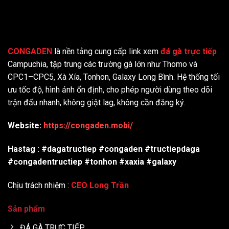
CONGADEN
là nền tảng cung cấp link xem
đá gà trực tiếp
Campuchia, tập trung các trường gà lớn như Thomo và
CPC1–CPC5, Xà Xía, Tonhon, Galaxy Long Bình. Hệ thống tối
ưu tốc độ, hình ảnh ổn định, cho phép người dùng theo dõi
trận đấu nhanh, không giật lag, không cần đăng ký.
Website:
https://congaden.mobi/
Hastag : #dagatructiep #congaden #tructiepdaga
#congadentructiep #tonhon #xaxia #galaxy
Chịu trách nhiệm :
CEO Long Trần
Sản phẩm
ĐÁ GÀ TRỰC TIẾP