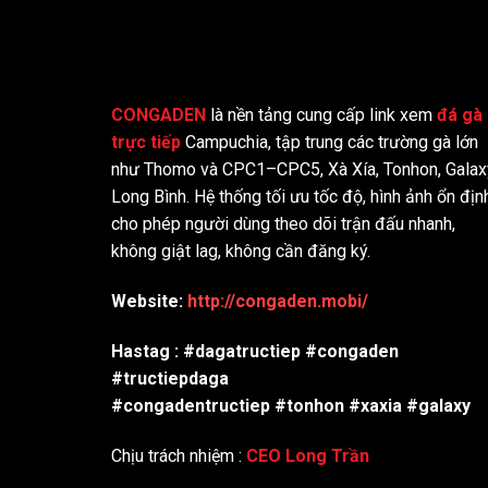
CONGADEN
là nền tảng cung cấp link xem
đá gà
trực tiếp
Campuchia, tập trung các trường gà lớn
như Thomo và CPC1–CPC5, Xà Xía, Tonhon, Galax
Long Bình. Hệ thống tối ưu tốc độ, hình ảnh ổn địn
cho phép người dùng theo dõi trận đấu nhanh,
không giật lag, không cần đăng ký.
Website:
http://congaden.mobi/
Hastag : #dagatructiep #congaden
#tructiepdaga
#congadentructiep #tonhon #xaxia #galaxy
Chịu trách nhiệm :
CEO Long Trần