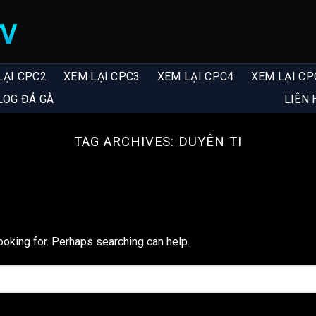
LẠI CPC2
XEM LẠI CPC3
XEM LẠI CPC4
XEM LẠI CP
LOG ĐÁ GÀ
LIÊN 
TAG ARCHIVES:
DUYÊN TI
ooking for. Perhaps searching can help.