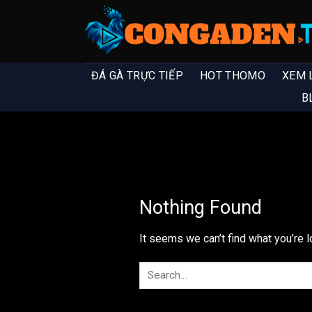
ĐÁ GÀ TRỰC TIẾP
HOT THOMO
XEM 
B
Nothing Found
It seems we can’t find what you’re l