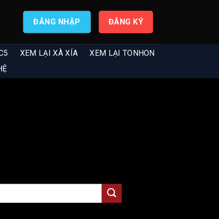
ĐĂNG NHẬP
ĐĂNG KÝ
C5
XEM LẠI XÀ XÍA
XEM LẠI TONHON
HỆ