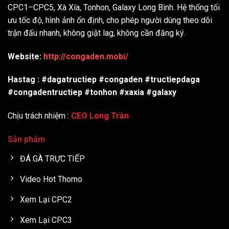
CPC1–CPC5, Xà Xía, Tonhon, Galaxy Long Bình. Hệ thống tối
ưu tốc độ, hình ảnh ổn định, cho phép người dùng theo dõi
trận đấu nhanh, không giật lag, không cần đăng ký.
Website:
http://congaden.mobi/
Hastag : #dagatructiep #congaden #tructiepdaga
#congadentructiep #tonhon #xaxia #galaxy
Chịu trách nhiệm :
CEO Long Trần
Sản phẩm
ĐÁ GÀ TRỰC TIẾP
Video Hot Thomo
Xem Lại CPC2
Xem Lại CPC3