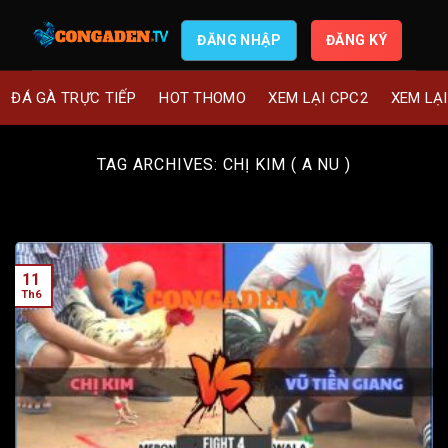
ĐĂNG NHẬP
ĐĂNG KÝ
ĐÁ GÀ TRỰC TIẾP
HOT THOMO
XEM LẠI CPC2
XEM LẠ
TAG ARCHIVES:
CHỊ KIM ( A NU )
11
Th6