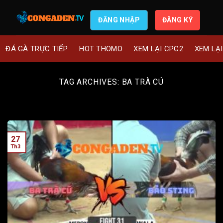
ĐĂNG NHẬP
ĐĂNG KÝ
ĐÁ GÀ TRỰC TIẾP
HOT THOMO
XEM LẠI CPC2
XEM LẠ
TAG ARCHIVES:
BA TRÀ CÚ
27
Th3