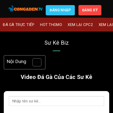
ĐĂNG NHẬP
ĐĂNG KÝ
ĐÁ GÀ TRỰC TIẾP
HOT THOMO
XEM LẠI CPC2
XEM LẠ
Sư Kê Biz
Nội Dung
Video Đá Gà Của Các Sư Kê
B