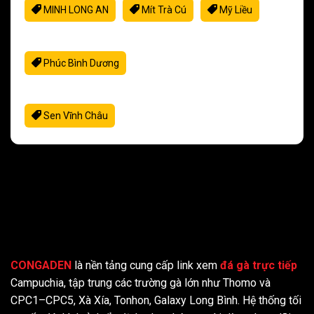
MINH LONG AN
Mít Trà Cú
Mỹ Liều
P
Phúc Bình Dương
S
Sen Vĩnh Châu
CONGADEN
là nền tảng cung cấp link xem
đá gà trực tiếp
Campuchia, tập trung các trường gà lớn như Thomo và
CPC1–CPC5, Xà Xía, Tonhon, Galaxy Long Bình. Hệ thống tối