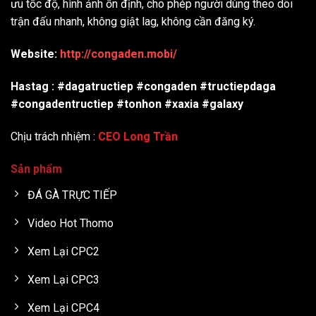
ưu tốc độ, hình ảnh ổn định, cho phép người dùng theo dõi
trận đấu nhanh, không giật lag, không cần đăng ký.
Website:
http://congaden.mobi/
Hastag : #dagatructiep #congaden #tructiepdaga
#congadentructiep #tonhon #xaxia #galaxy
Chịu trách nhiệm :
CEO Long Trần
Sản phẩm
ĐÁ GÀ TRỰC TIẾP
Video Hot Thomo
Xem Lại CPC2
Xem Lại CPC3
Xem Lại CPC4