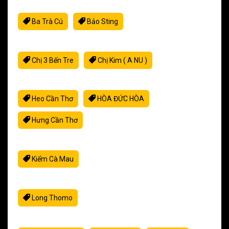
Ba Trà Cú
Bảo Sting
C
Chị 3 Bến Tre
Chị Kim ( A NU )
H
Heo Cần Thơ
HÒA ĐỨC HÒA
Hưng Cần Thơ
K
Kiểm Cà Mau
L
Long Thomo
M