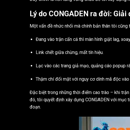
Lý do CONGADEN ra đời: Giải qu
Một vấn đề nhức nhối mà chính bản thân tôi cũng t
Đang vào trận cấn cá thì màn hình giật lag, xoay
Link chết giữa chừng, mất tín hiệu.
Lạc vào các trang giả mạo, quảng cáo popup rá
Thậm chí đối mặt với nguy cơ dính mã độc vào t
Đặc biệt trong những thời điểm cao trào – khi trận
đó, tôi quyết định xây dựng CONGADEN với mục tiêu
đoạn.