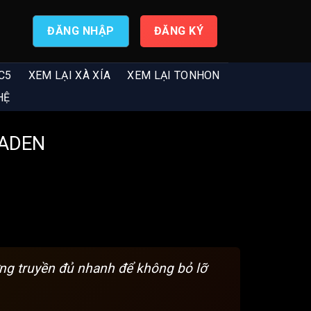
ĐĂNG NHẬP
ĐĂNG KÝ
C5
XEM LẠI XÀ XÍA
XEM LẠI TONHON
HỆ
GADEN
ờng truyền đủ nhanh để không bỏ lỡ