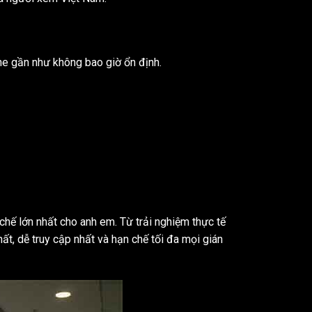
ine gần như không bao giờ ổn định.
 chế lớn nhất cho anh em. Từ trải nghiệm thực tế
t, dễ truy cập nhất và hạn chế tối đa mọi gián