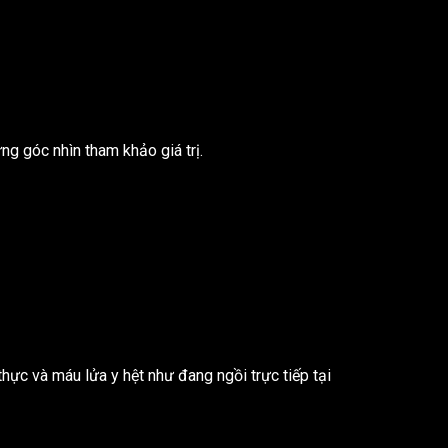
g góc nhìn tham khảo giá trị.
hực và máu lửa y hệt như đang ngồi trực tiếp tại