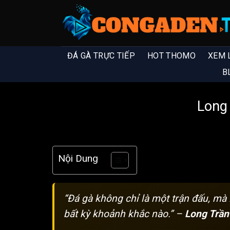
ĐÁ GÀ TRỰC TIẾP
HOT THOMO
XEM 
B
Long
Nội Dung
“Đá gà không chỉ là một trận đấu, mà
bất kỳ khoảnh khắc nào.”
–
Long Trần