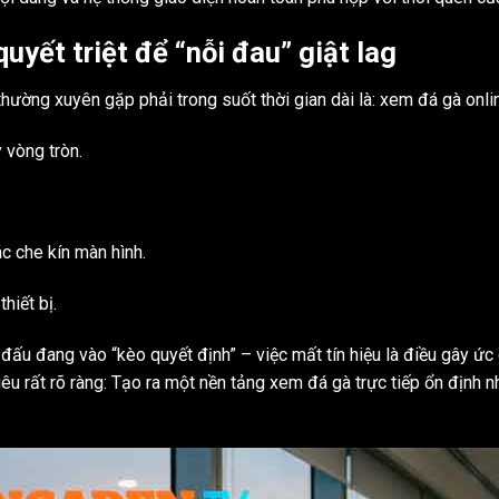
yết triệt để “nỗi đau” giật lag
hường xuyên gặp phải trong suốt thời gian dài là: xem đá gà onl
 vòng tròn.
c che kín màn hình.
hiết bị.
 đấu đang vào “kèo quyết định” – việc mất tín hiệu là điều gây ức
 rất rõ ràng: Tạo ra một nền tảng xem đá gà trực tiếp ổn định nhấ