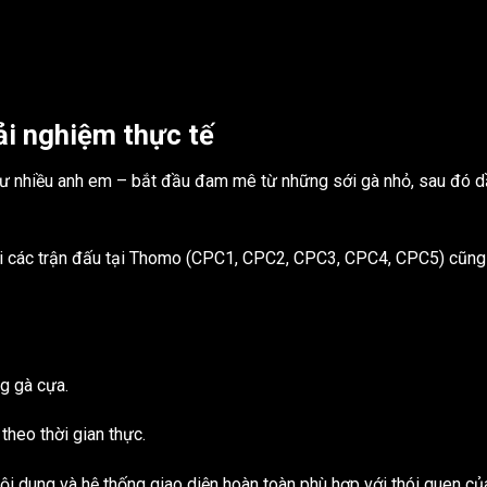
rải nghiệm thực tế
như nhiều anh em – bắt đầu đam mê từ những sới gà nhỏ, sau đó dầ
o dõi các trận đấu tại Thomo (CPC1, CPC2, CPC3, CPC4, CPC5) cũng
ng gà cựa.
theo thời gian thực.
nội dung và hệ thống giao diện hoàn toàn phù hợp với thói quen c