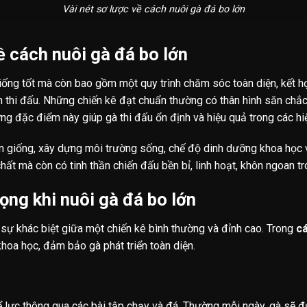
Vài nét sơ lược về cách nuôi gà đá bo lớn
về cách nuôi gà đá bo lớn
iống tốt mà còn bao gồm một quy trình chăm sóc toàn diện, kết hợ
n thi đấu. Những chiến kê đạt chuẩn thường có thân hình săn chắc,
g đặc điểm này giúp gà thi đấu ổn định và hiệu quả trong các hi
n giống, xây dựng môi trường sống, chế độ dinh dưỡng khoa học v
ất mà còn có tinh thần chiến đấu bền bỉ, linh hoạt, khôn ngoan tr
ọng khi nuôi gà đá bo lớn
h sự khác biệt giữa một chiến kê bình thường và đỉnh cao. Trong
cá
hoa học, đảm bảo gà phát triển toàn diện.
ể lực thông qua các bài tập chạy và đá. Thường mỗi ngày, gà sẽ 