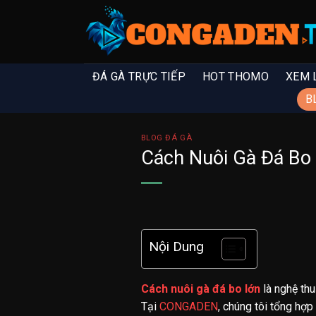
ĐÁ GÀ TRỰC TIẾP
HOT THOMO
XEM 
B
BLOG ĐÁ GÀ
Cách Nuôi Gà Đá Bo
Nội Dung
Cách nuôi gà đá bo lớn
là nghệ thu
Tại
CONGADEN
, chúng tôi tổng hợ