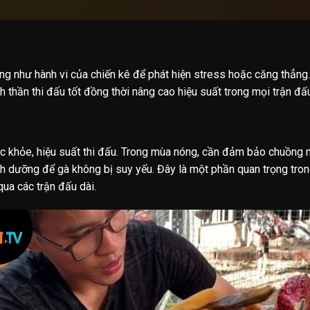
ng như hành vi của chiến kê để phát hiện stress hoặc căng thẳng
nh thần thi đấu tốt đồng thời nâng cao hiệu suất trong mọi trận đấu
sức khỏe, hiệu suất thi đấu. Trong mùa nóng, cần đảm bảo chuồng
nh dưỡng để gà không bị suy yếu. Đây là một phần quan trọng tro
qua các trận đấu dài.