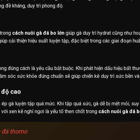
ng đề kháng, duy trì phong độ.
 trong
cách nuôi gà đá bo lớn
giúp gà duy trì hydrat cũng như ho
úp cải thiện hiệu suất luyện tập, đặc biệt trong các giai đoạn hu
ng đúng cách là yêu cầu bắt buộc. Khi phát hiện dấu hiệu bất th
chăm sóc sức khỏe đúng chuẩn sẽ giúp chiến kê duy trì sức bền và 
 độ cao
 ép gà luyện tập quá mức. Khi tập quá sức, gà dễ bị mệt mỏi, suy
 với xen kẽ nghỉ ngơi là yếu tố then chốt trong
cách nuôi gà đá b
à đá thomo