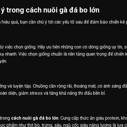
ý trong cách nuôi gà đá bo lớn
n
hiệu quả, bạn cần chú ý tới các yếu tố sau để đảm bảo chiến kê ph
từ việc chọn giống. Hãy ưu tiên những con có dòng giống uy tín, sở
n xạ nhanh. Việc chọn giống chuẩn là nền tảng quan trọng để chiến
yện.
ưởng và luyện tập. Chuồng cần rộng rãi, thoáng mát, có ánh sáng đ
toàn diện, giảm stress và tăng khả năng thi đấu bền bỉ.
 trong
cách nuôi gà đá bo lớn
. Cung cấp thức ăn giàu protein, kh
ực phẩm như thịt bò, trứng, sâu, ngũ cốc giàu năng lượng là lựa c