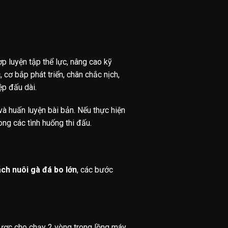
p luyện tập thể lực, nâng cao kỹ
 cơ bắp phát triển, chân chắc nịch,
ệp đấu dài.
à huấn luyện bài bản. Nếu thực hiện
ong các tình huống thi đấu.
ch nuôi gà đá bo lớn
, các bước
được cho chạy 2 vòng trong lồng máy