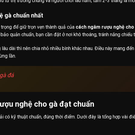
u từ thị trường chung và người chơi lâu năm, tầm 2-3 tháng là mốc
ệ gà chuẩn nhất
 trọng để giữ trọn vẹn thành quả của
cách ngâm rượu nghệ cho
ảo quản chuẩn, bạn cần đặt ở nơi khô thoáng, tránh nắng chiếu tr
âu dài thì nên chia nhỏ nhiều bình khác nhau. Điều này mang đến
ừng lần.
 gà đá
rượu nghệ cho gà đạt chuẩn
 có kỹ thuật chuẩn, đúng thời điểm. Dưới đây là tổng hợp vài đi