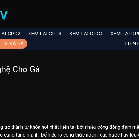
LẠI CPC2
XEM LẠI CPC3
XEM LẠI CPC4
XEM LẠI CP
LOG ĐÁ GÀ
LIÊN 
hệ Cho Gà
 trở thành từ khóa hot nhất hiện tại bởi nhiều cộng đồng đam mê 
ắng cũng tăng mạnh. Để hiểu rõ công thức ngâm, các bước hay lưu ý