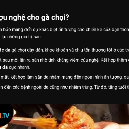
ợu nghệ cho gà chọi?
bảo mang đến sự khác biệt ấn tượng cho chiến kê của bạn thôn
ại những giá trị sau:
ắc da
gà chọi dày dặn, khỏe khoắn và chịu tổn thương tốt ở các t
ốt sau mỗi lần ra sân nhờ tính kháng viêm của nghệ. Kết hợp thê
u đá
cực nhanh.
mắt, kết hợp làm săn da nhằm mang đến ngoại hình ấn tượng, oa
n đến các bệnh ngoài da cũng như nhiễm trùng. Từ đó, tăng tuổi 