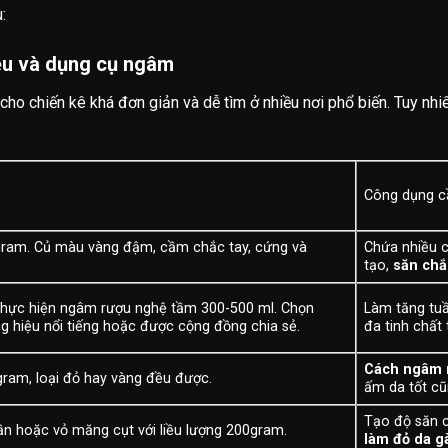
:
iệu và dụng cụ ngâm
cho chiến kê khá đơn giản và dễ tìm ở nhiều nơi phổ biến. Tuy nh
Công dụng cầ
gram. Củ màu vàng đậm, cầm chắc tay, cứng và
Chứa nhiều c
tạo,
săn chắ
 thực hiện ngâm rượu nghệ tầm 300-500 ml. Chọn
Làm tăng tuầ
 hiệu nổi tiếng hoặc được cộng đồng chia sẻ.
đa tinh chất 
Cách ngâm 
gram, loại đỏ hay vàng đều được.
ấm da tốt cũ
Tạo độ săn c
ần hoặc vỏ măng cụt với liều lượng 200gram.
làm đỏ da g