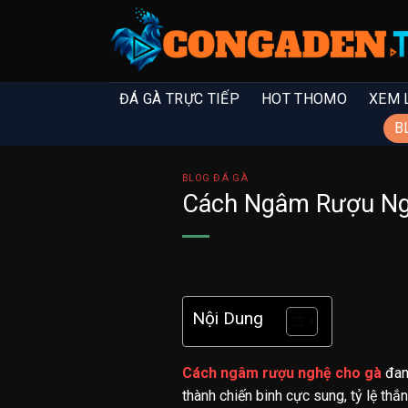
ĐÁ GÀ TRỰC TIẾP
HOT THOMO
XEM 
B
BLOG ĐÁ GÀ
Cách Ngâm Rượu Ng
Nội Dung
Cách ngâm rượu nghệ cho gà
đang
thành chiến binh cực sung, tỷ lệ th