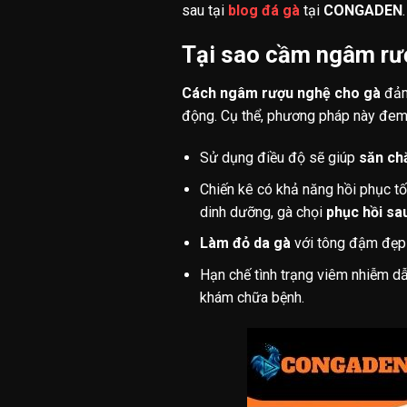
sau tại
blog đá gà
tại
CONGADEN
.
Tại sao cầm ngâm rư
Cách ngâm rượu nghệ cho gà
đảm 
động. Cụ thể, phương pháp này đem l
Sử dụng điều độ sẽ giúp
săn ch
Chiến kê có khả năng hồi phục t
dinh dưỡng, gà chọi
phục hồi sa
Làm đỏ da gà
với tông đậm đẹp 
Hạn chế tình trạng viêm nhiễm dẫ
khám chữa bệnh.