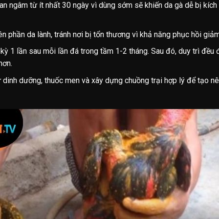
n ngâm từ ít nhất 30 ngày vì dùng sớm sẽ khiến da gà dễ bị kích
ên phần da lành, tránh nơi bị tổn thương vì khả năng phục hồi giả
kỳ 1 lần sau mỗi lần đá trong tầm 1-2 tháng. Sau đó, duy trì đều 
hơn.
ư dinh dưỡng, thuốc men và xây dựng chuồng trại hợp lý để tạo nên