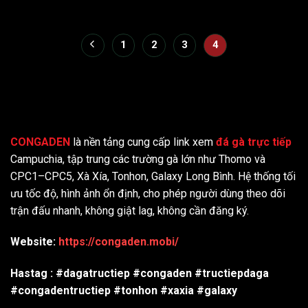
1
2
3
4
CONGADEN
là nền tảng cung cấp link xem
đá gà trực tiếp
Campuchia, tập trung các trường gà lớn như Thomo và
CPC1–CPC5, Xà Xía, Tonhon, Galaxy Long Bình. Hệ thống tối
ưu tốc độ, hình ảnh ổn định, cho phép người dùng theo dõi
trận đấu nhanh, không giật lag, không cần đăng ký.
Website:
https://congaden.mobi/
Hastag : #dagatructiep #congaden #tructiepdaga
#congadentructiep #tonhon #xaxia #galaxy