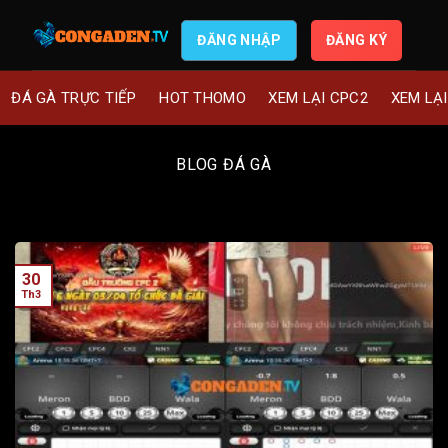
ĐĂNG NHẬP
ĐĂNG KÝ
ĐÁ GÀ TRỰC TIẾP
HOT THOMO
XEM LẠI CPC2
XEM LẠ
BLOG ĐÁ GÀ
30
Th3