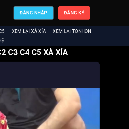
ĐĂNG NHẬP
ĐĂNG KÝ
C5
XEM LẠI XÀ XÍA
XEM LẠI TONHON
HỆ
2 C3 C4 C5 XÀ XÍA