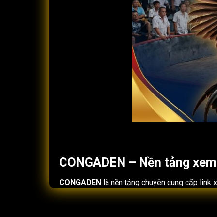
CONGADEN – Nền tảng xem đá
CONGADEN
là nền tảng chuyên cung cấp link
Xía, Tonhon, Thường Phước, Galaxy Long Bình. 
cập nhanh, vào trận gần như ngay lập tức và hạn