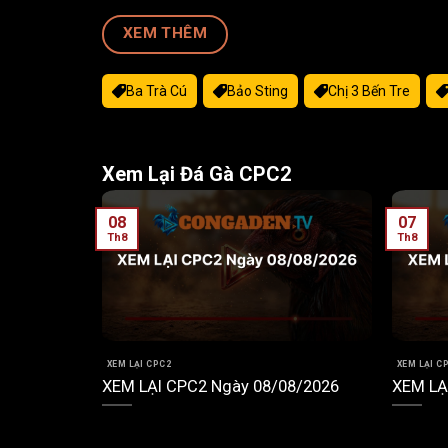
XEM THÊM
Ba Trà Cú
Bảo Sting
Chị 3 Bến Tre
Xem Lại Đá Gà CPC2
08
07
Th8
Th8
XEM LẠI CPC2
XEM LẠI C
7/2026
XEM LẠI CPC2 Ngày 08/08/2026
XEM LẠ