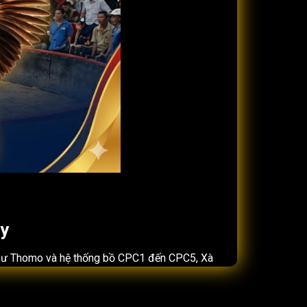
ay
như Thomo và hệ thống bồ CPC1 đến CPC5, Xà
à ở cách tối ưu trải nghiệm người xem: truy