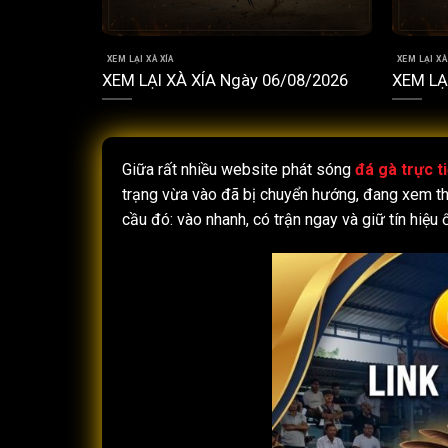
XEM LẠI XÀ XÍA
XEM LẠI XÀ
/07/2026
XEM LẠI XÀ XÍA Ngày 06/08/2026
XEM LẠ
Giữa rất nhiều website phát sóng
đá gà trực t
trạng vừa vào đã bị chuyển hướng, đang xem th
cầu đó: vào nhanh, có trận ngay và giữ tín hiệu 