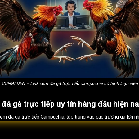
CONGADEN – Link xem đá gà trực tiếp campuchia có bình luận viên
 gà trực tiếp uy tín hàng đầu hiện n
 xem
đá gà trực tiếp
Campuchia, tập trung vào các trường gà lớn 
Điểm khác biệt của CONGADEN không nằm ở số lượng tính năng, m
 chế tối đa tình trạng giật lag trong giờ cao điểm.