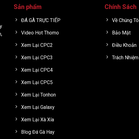
Sản phẩm
Chính Sách
 dùng có thể xem trực tiếp mà không cần đăng ký tài khoản. Giao 
ruy cập nhanh của người xem đá gà trực tiếp hiện nay.
ĐÁ GÀ TRỰC TIẾP
Về Chúng Tô
y
với mục tiêu giải quyết những vấn đề phổ biến mà người xem th
Video Hot Thomo
Bảo Mật
h,
 giai đoạn, hệ thống được tối ưu dần để mang lại trải nghiệm ổn 
Xem Lại CPC2
Điều Khoản
n
Nội dung
Xem Lại CPC3
Trách Nhiệm
Đưa 2 sảnh thomo lê
Xem Lại CPC4
PC3
Tiếp tục phát triển thê
Xem Lại CPC5
ống
Bổ sung video phát lại, cập n
Xem Lại Tonhon
Đưa thêm nhiều bồ gà lên 
iển
Tonhon, Galaxy
Xem Lại Galaxy
Xem Lại Xà Xía
Blog Đá Gà Hay
ành dựa trên nguồn phát trực tiếp từ các trường gà hợp pháp tại 