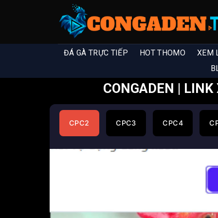
ĐÁ GÀ TRỰC TIẾP
HOT THOMO
XEM 
B
CONGADEN | LINK 
CPC2
CPC3
CPC4
C