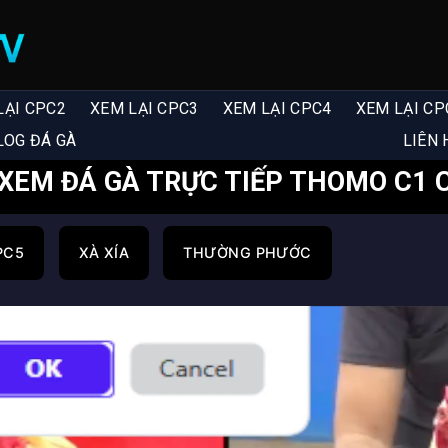
LẠI CPC2
XEM LẠI CPC3
XEM LẠI CPC4
XEM LẠI CP
LOG ĐÁ GÀ
LIÊN 
XEM ĐÁ GÀ TRỰC TIẾP THOMO C1 C
PC5
XÀ XÍA
THƯỜNG PHƯỚC