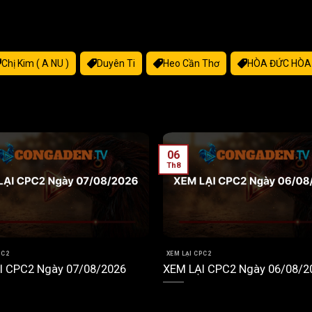
Chị Kim ( A NU )
Duyên Ti
Heo Cần Thơ
HÒA ĐỨC HÒA
06
Th8
PC2
XEM LẠI CPC2
I CPC2 Ngày 07/08/2026
XEM LẠI CPC2 Ngày 06/08/2