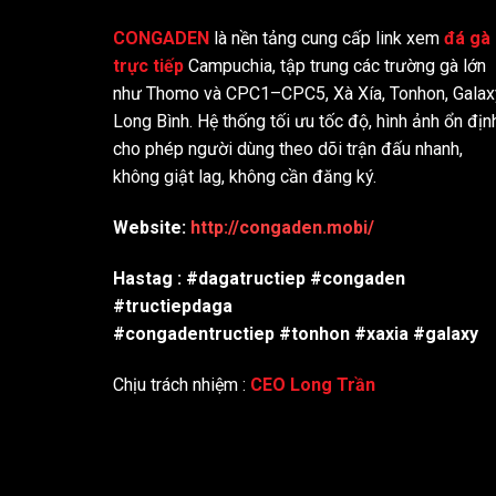
Thay vì yêu cầu nhiều thao tác phức tạp, người
CONGADEN
là nền tảng cung cấp link xem
đá gà
điện thoại và máy tính, phù hợp với thói quen t
trực tiếp
Campuchia, tập trung các trường gà lớn
như Thomo và CPC1–CPC5, Xà Xía, Tonhon, Galax
Ngay từ khi bắt đầu, CONGADEN được xây dựng 
Long Bình. Hệ thống tối ưu tốc độ, hình ảnh ổn địn
không có đúng trận đang cần theo dõi. Qua từng
cho phép người dùng theo dõi trận đấu nhanh,
không giật lag, không cần đăng ký.
Giai đoạn
Mốc phát triể
Website:
http://congaden.mobi/
2015-2019
CPC1 – CPC2
2020-2023
CPC1 – CPC2 – C
Hastag : #dagatructiep #congaden
2023-2025
Hoàn thiện hệ th
#tructiepdaga
#congadentructiep #tonhon #xaxia #galaxy
Hiện tại
Ổn định & phát tr
Chịu trách nhiệm :
CEO Long Trần
Giấy phép hoạt động
Để đảm bảo tính minh bạch,
CONGADEN
vận h