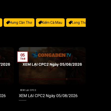
Hưng Cần Thơ
Kiểm Cà Mau
Long Thomo
MINH
05
Th8
XEM LẠI CPC2
026
XEM LẠI CPC2 Ngày 05/08/2026